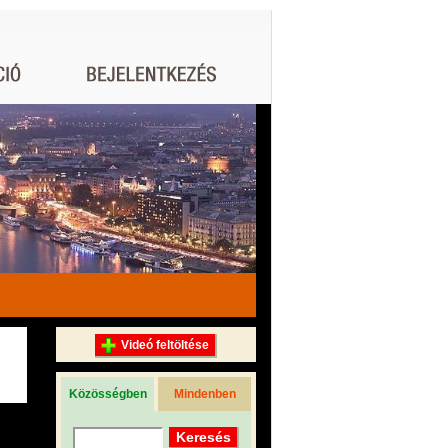
Videó feltöltése
Közösségben
Mindenben