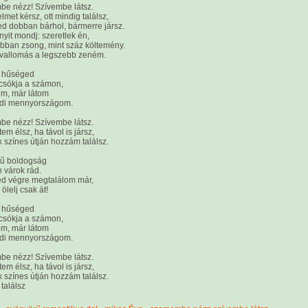
e nézz! Szívembe látsz.
lmet kérsz, ott mindig találsz,
ed dobban bárhol, bármerre jársz.
yit mondj: szeretlek én,
bban zsong, mint száz költemény.
 vallomás a legszebb zeném.
g hűséged
 csókja a számon,
em, már látom
öldi mennyországom.
e nézz! Szívembe látsz.
ttem élsz, ha távol is jársz,
 színes útján hozzám találsz.
ű boldogság
 várok rád.
d végre megtalálom már,
, ölelj csak át!
g hűséged
 csókja a számon,
em, már látom
öldi mennyországom.
e nézz! Szívembe látsz.
ttem élsz, ha távol is jársz,
 színes útján hozzám találsz.
találsz