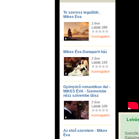
Te szeress legalább_
Mikes Éva
2 éve
Látták:288
kustragabor
Mikes Éva Dunaparti ház
2 éve
Látták:193
kustragabor
Gyönyörű romantikus dal -
MIKES ÉVA - Szemembe
nézz szívembe látsz
2 éve
Látták:109
kustragabor
Leírá
Az első szerelem - Mikes
Szerzők:
Éva
Dalszöv