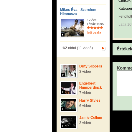
Címkék:
Kategóri
Mikes Éva - Szerelem
Himnusza
Feltöltöt
12 éve
Látták:1095
Látta 10
ladirozalia
1/2
oldal (11 videó)
Értékel
Dirty Slippers
Kommen
3 videó
Engelbert
Humperdinck
7 videó
Harry Styles
6 videó
Jamie Cullum
3 videó