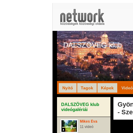
DALSZÖVEG klub
Nyitó
Tagok
Képek
Vide
Gyön
DALSZÖVEG klub
videógalériái
- Sz
Mikes Éva
11 videó