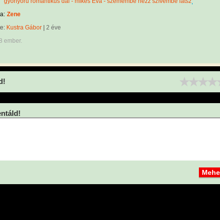
gyönyörű romantikus dal - mikes Éva - szemembe nézz szívembe látsz
a:
Zene
te:
Kustra Gábor
|
2 éve
8 ember.
d!
táld!