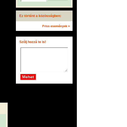
Ez történt a közösségben:
Friss események »
Szólj hozzá te is!