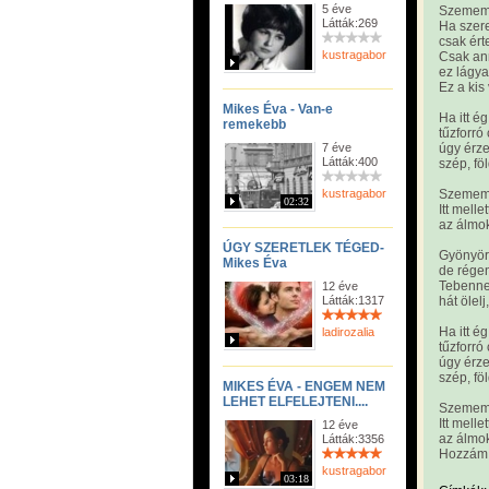
5 éve
Szememb
Látták:269
Ha szere
csak ért
kustragabor
Csak ann
ez lágya
Ez a kis
Mikes Éva - Van-e
Ha itt é
remekebb
tűzforró
7 éve
úgy érz
Látták:400
szép, f
kustragabor
Szememb
02:32
Itt melle
az álmok
ÚGY SZERETLEK TÉGED-
Gyönyör
Mikes Éva
de régen
Tebenne
12 éve
Látták:1317
hát ölelj
Ha itt é
ladirozalia
tűzforró
úgy érz
szép, f
MIKES ÉVA - ENGEM NEM
LEHET ELFELEJTENI....
Szememb
Itt melle
12 éve
az álmok
Látták:3356
Hozzám 
kustragabor
03:18