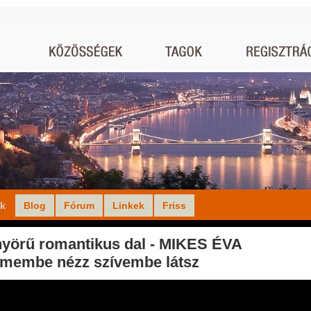
ók
Blog
Fórum
Linkek
Friss
yörű romantikus dal - MIKES ÉVA
emembe nézz szívembe látsz