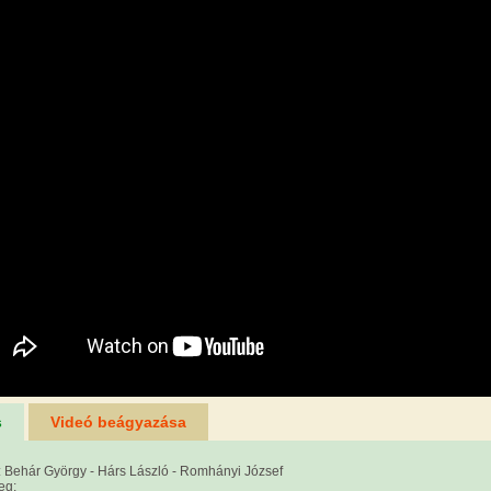
s
Videó beágyazása
 Behár György - Hárs László - Romhányi József
eg: