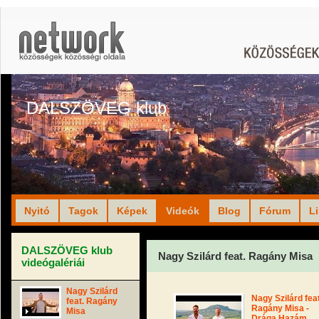
DALSZÖVEG klub
Nyitó
Tagok
Képek
Videók
Blog
Fórum
L
DALSZÖVEG klub
Nagy Szilárd feat. Ragány Misa
videógalériái
Nagy Szilárd
Nagy Szilárd feat
feat. Ragány
Ragány Misa -
Misa
Drága Hazám