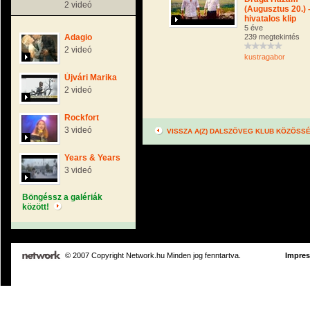
2 videó
(Augusztus 20.) 
hivatalos klip
5 éve
Adagio
239 megtekintés
2 videó
kustragabor
Újvári Marika
2 videó
Rockfort
3 videó
VISSZA A(Z) DALSZÖVEG KLUB KÖZÖSS
Years & Years
3 videó
Böngéssz a galériák
között!
© 2007 Copyright Network.hu Minden jog fenntartva.
Impre