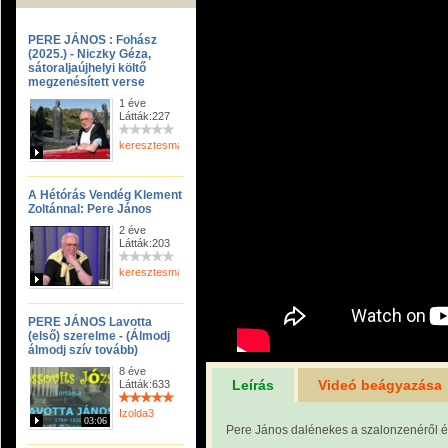
PERE JÁNOS : Fohász
(2025.) - Niczky Géza,
sátoraljaújhelyi költő
megzenésített verse
1 éve
Látták:227
keresztesmanci
A Hétórás Vendég Klement
Zoltánnal: Pere János
2 éve
Látták:203
keresztesmanci
PERE JÁNOS Lavotta
(első) szerelme - (Álmodj
álmodj szív tovább)
8 éve
Leírás
Videó beágyazása
Látták:633
Izolda3
03:06
Pere János dalénekes a szalonzenéről 