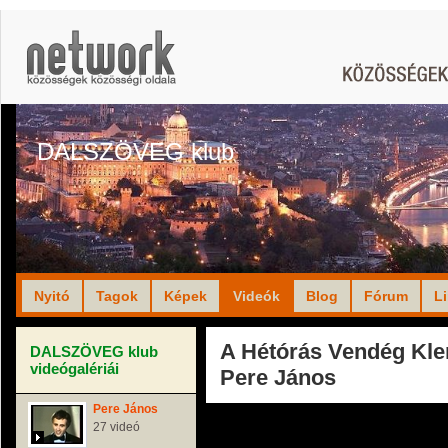
DALSZÖVEG klub
Nyitó
Tagok
Képek
Videók
Blog
Fórum
L
A Hétórás Vendég Kle
DALSZÖVEG klub
videógalériái
Pere János
Pere János
27 videó