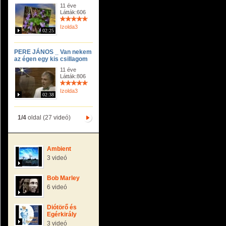
11 éve
Látták:606
Izolda3
02:25
PERE JÁNOS _ Van nekem
az égen egy kis csillagom
11 éve
Látták:806
Izolda3
02:38
1/4
oldal (27 videó)
Ambient
3 videó
Bob Marley
6 videó
Diótörő és
Egérkirály
3 videó