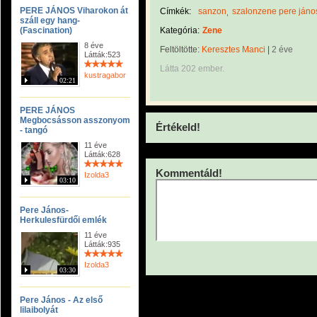
PERE JÁNOS Viharokon át
Címkék:
sanzon
szalonzene pere jáno
száll egy hang-
(Fascination)
Kategória:
Zene
8 éve
Feltöltötte:
Keresztes Manci
|
2 éve
Látták:523
Látta 202 ember.
kustragabor
02:21
PERE JÁNOS
Megbocsásson asszonyom
Értékeld!
- tangó
11 éve
Látták:628
Kommentáld!
Izolda3
03:10
Pere János-
Herkulesfürdői emlék
11 éve
Látták:935
Izolda3
03:30
Pere János - Az első
lilaibolyát