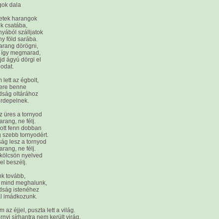
gok dala
etek harangok
k csatába,
rnyából szálljatok
y föld sarába.
arang dörögni,
 így megmarad,
d ágyú dörgi el
odat.
lett az égbolt,
tere benne
dság oltárához
érdepelnek.
 üres a tornyod
arang, ne félj.
ott fenn dobban
 szebb tornyodért.
ág lesz a tornyod
arang, ne félj.
 kölcsön nyelved
l beszélj.
nk tovább,
 mind meghalunk,
dság istenéhez
l imádkozunk.
 az éjjel, puszta lett a világ.
nyi sírhantra nem került virág.