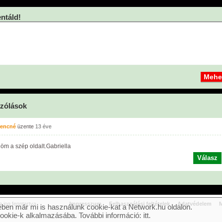
táld!
zólások
rencné
üzente
13 éve
öm a szép oldalt.Gabriella
Válasz
jog fenntartva.
Impresszum
Felhasználási feltételek
Adatvédelem
M
ben már mi is használunk cookie-kat a Network.hu oldalon.
cookie-k alkalmazásába. További információ:
itt
.