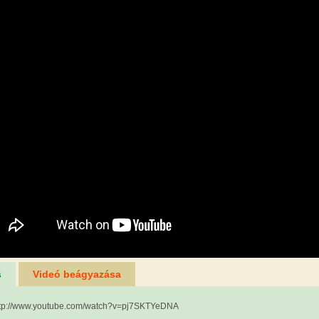
s
Videó beágyazása
http://www.youtube.com/watch?v=pj7SKTYeDNA