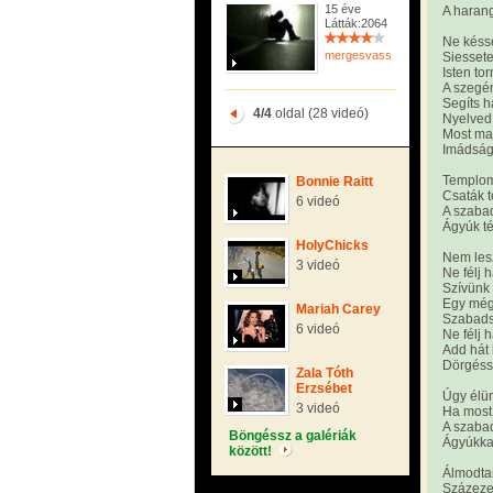
15 éve
A haran
Látták:2064
Ne késs
mergesvasseta
Siessete
Isten to
A szegén
Segíts h
4/4
oldal (28 videó)
Nyelved
Most maj
Imádság
Templom 
Bonnie Raitt
Csaták 
6 videó
A szaba
Ágyúk t
HolyChicks
Nem lesz
3 videó
Ne félj h
Szívünk 
Egy még
Mariah Carey
Szabads
6 videó
Ne félj h
Add hát
Dörgésse
Zala Tóth
Erzsébet
Úgy élü
3 videó
Ha most
A szaba
Böngéssz a galériák
Ágyúkka
között!
Álmodtam
Százezer