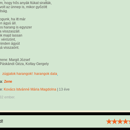
, hogy hős anyák fiúkat siratták,
 volt az ünnep is, mikor győzött
dság.
ogunk, ha itt már
 ágyú áll.
os harang is egyszer
 visszaszáll.
ük majd lassan
, vérözönt,
minden ágyút
á visszaönt.
ene: Margit József
 Páskándi Géza, Koltay Gergely
zúgjatok harangok!: harangok dala
a:
Zene
te:
Kovács Istvánné Mária Magdolna
|
13 éve
532 ember.
d!