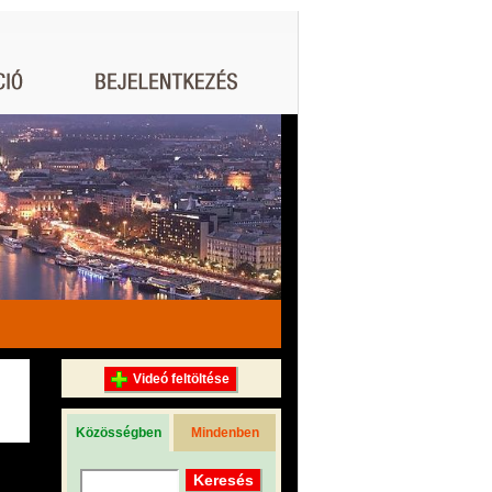
Videó feltöltése
Közösségben
Mindenben