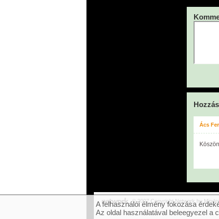
Kommen
Hozzás
Ács Fe
Köszön
© 2007 Copyright Network.hu Minden 
A felhasználói élmény fokozása érdeké
Az oldal használatával beleegyezel a 