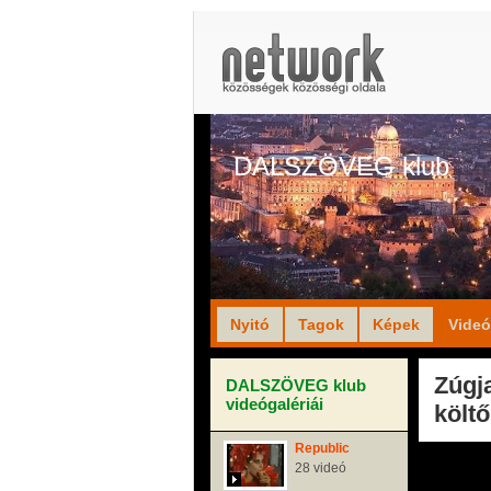
DALSZÖVEG klub
Nyitó
Tagok
Képek
Vide
Zúgj
DALSZÖVEG klub
videógalériái
költő
Republic
28 videó