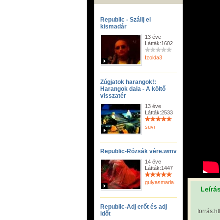
Republic - Szállj el
kismadár
13 éve
Látták:1602
Izolda3
Zúgjatok harangok!:
Harangok dala - A költő
visszatér
13 éve
Látták:2533
suvi
Republic-Rózsák vére.wmv
14 éve
Látták:1447
gulyasmaria52
Leírá
Republic-Adj erőt és adj
forrás:
időt