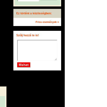
Ez történt a közösségben:
Friss események »
Szólj hozzá te is!