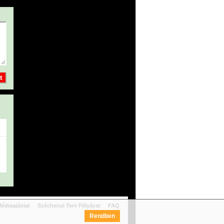
édiaajánlat
Széchenyi Terv Pályázat
FAQ
Rendben