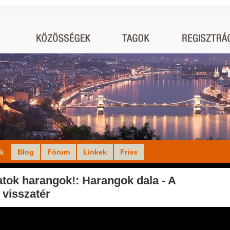
ók
Blog
Fórum
Linkek
Friss
atok harangok!: Harangok dala - A
 visszatér