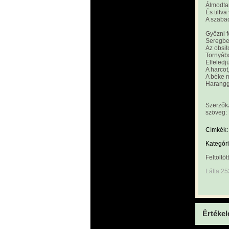
Álmodtam
És tiltva
A szaba
Győzni f
Seregben
Az obsit
Tornyába
Elfeledj
A harcot
A béke 
Harangg
Szerzőkz
szöveg:
Címkék:
Kategóri
Feltöltöt
Látta 2
Értékel