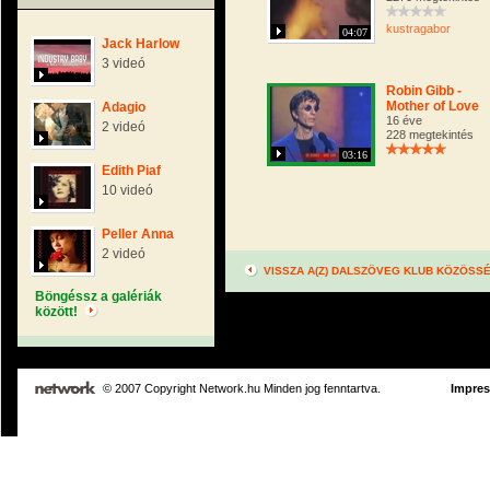
kustragabor
04:07
Jack Harlow
3 videó
Robin Gibb -
Mother of Love
Adagio
16 éve
2 videó
228 megtekintés
03:16
Edith Piaf
10 videó
Peller Anna
2 videó
VISSZA A(Z) DALSZÖVEG KLUB KÖZÖSS
Böngéssz a galériák
között!
© 2007 Copyright Network.hu Minden jog fenntartva.
Impre