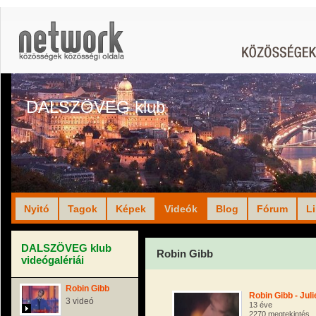
DALSZÖVEG klub
Nyitó
Tagok
Képek
Videók
Blog
Fórum
L
DALSZÖVEG klub
Robin Gibb
videógalériái
Robin Gibb
Robin Gibb - Juli
3 videó
13 éve
2270 megtekintés