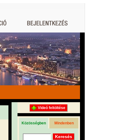
Videó feltöltése
Közösségben
Mindenben