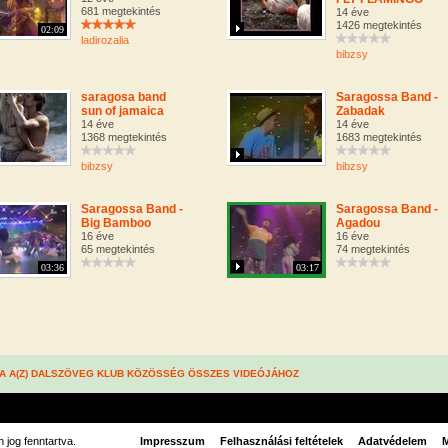
681 megtekintés
14 éve
1426 megtekintés
02:09
ladirozalia
bibzsy
saragosa band
Saragossa Band -
sun of jamaica
Zabadak
14 éve
14 éve
1368 megtekintés
1683 megtekintés
bibzsy
bibzsy
Saragossa Band -
Saragossa Band -
Big Bamboo
Agadou
16 éve
16 éve
65 megtekintés
74 megtekintés
03:36
03:17
A A(Z) DALSZÖVEG KLUB KÖZÖSSÉG ÖSSZES VIDEÓJÁHOZ
jog fenntartva.
Impresszum
Felhasználási feltételek
Adatvédelem
M