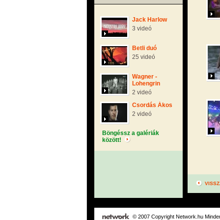
Jack Harlow
3 videó
Betli duó
25 videó
Wagner -
Lohengrin
2 videó
Csordás Ákos
2 videó
Böngéssz a galériák
között!
VISSZ
© 2007 Copyright Network.hu Minden 