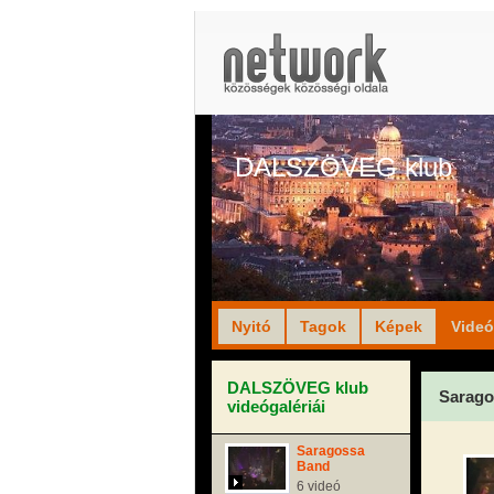
DALSZÖVEG klub
Nyitó
Tagok
Képek
Vide
DALSZÖVEG klub
Sarago
videógalériái
Saragossa
Band
6 videó