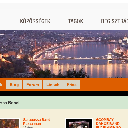
ók
Blog
Fórum
Linkek
Friss
ssa Band
Saragossa Band
GOOMBAY
Rasta man
DANCE BAND -
12 éve
FLY FLAMINGO