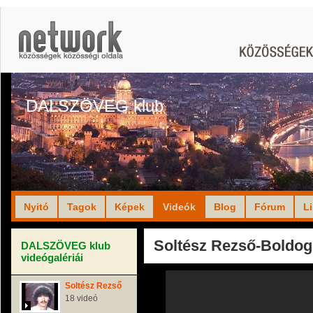
DALSZÖVEG klub
Nyitó
Tagok
Képek
Videók
Blog
Fórum
L
Soltész Rezső-Boldog
DALSZÖVEG klub
videógalériái
Soltész Rezső
18 videó