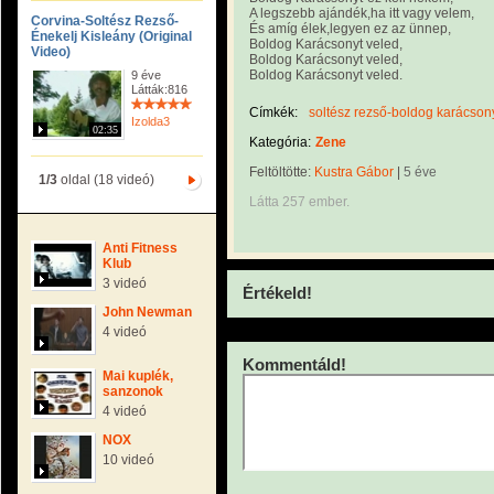
A legszebb ajándék,ha itt vagy velem,
Corvina-Soltész Rezső-
És amíg élek,legyen ez az ünnep,
Énekelj Kisleány (Original
Boldog Karácsonyt veled,
Video)
Boldog Karácsonyt veled,
Boldog Karácsonyt veled.
9 éve
Látták:816
Címkék:
soltész rezső-boldog karácsony
Izolda3
02:35
Kategória:
Zene
Feltöltötte:
Kustra Gábor
|
5 éve
1/3
oldal (18 videó)
Látta 257 ember.
Anti Fitness
Klub
3 videó
Értékeld!
John Newman
4 videó
Kommentáld!
Mai kuplék,
sanzonok
4 videó
NOX
10 videó