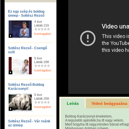
Ez egy szép és boldog
ünnep - Soltész Rezső
4 éve
Látták:216
kustragabor
Soltész Rezső - Csengő
szól
5 éve
Látták:298
kustragabor
Soltész Rezső-Boldog
Karácsonyt!
5 éve
Látták:258
Leírás
Videó beágyazása
kustragabor
Boldog Karácsonyt-énekelem,
A legszebb ajándék,ha itt vagy velem,
Soltész Rezső - Vár reánk
Mert hogyha itt vagy,minden bánat elhag
az ünnep
Máshogyan dobban szívem.