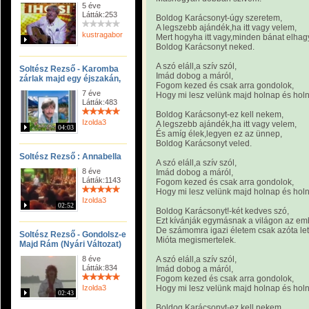
5 éve
Látták:253
Boldog Karácsonyt-úgy szeretem,
A legszebb ajándék,ha itt vagy velem,
kustragabor
Mert hogyha itt vagy,minden bánat elhag
Boldog Karácsonyt neked.
A szó eláll,a szív szól,
Soltész Rezső - Karomba
Imád dobog a máról,
zárlak majd egy éjszakán,
Fogom kezed és csak arra gondolok,
7 éve
Hogy mi lesz velünk majd holnap és hol
Látták:483
Boldog Karácsonyt-ez kell nekem,
Izolda3
A legszebb ajándék,ha itt vagy velem,
04:03
És amíg élek,legyen ez az ünnep,
Boldog Karácsonyt veled.
Soltész Rezső : Annabella
A szó eláll,a szív szól,
8 éve
Imád dobog a máról,
Látták:1143
Fogom kezed és csak arra gondolok,
Hogy mi lesz velünk majd holnap és hol
Izolda3
02:52
Boldog Karácsonyt!-két kedves szó,
Ezt kívánják egymásnak a világon az em
De számomra igazi életem csak azóta let
Soltész Rezső - Gondolsz-e
Mióta megismertelek.
Majd Rám (Nyári Változat)
8 éve
A szó eláll,a szív szól,
Látták:834
Imád dobog a máról,
Fogom kezed és csak arra gondolok,
Izolda3
Hogy mi lesz velünk majd holnap és hol
02:43
Boldog Karácsonyt-ez kell nekem,