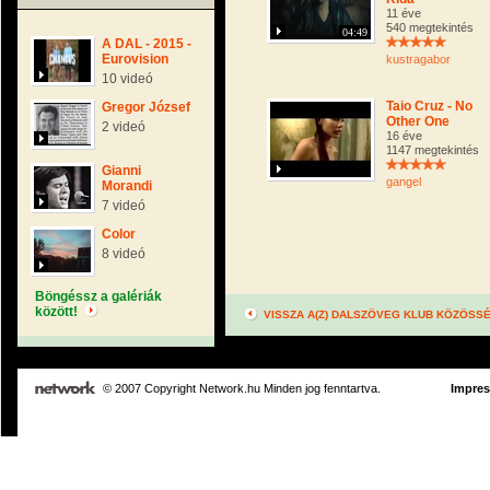
11 éve
540 megtekintés
04:49
A DAL - 2015 -
Eurovision
kustragabor
10 videó
Taio Cruz - No
Gregor József
Other One
2 videó
16 éve
1147 megtekintés
Gianni
gangel
Morandi
7 videó
Color
8 videó
Böngéssz a galériák
között!
VISSZA A(Z) DALSZÖVEG KLUB KÖZÖSS
© 2007 Copyright Network.hu Minden jog fenntartva.
Impre