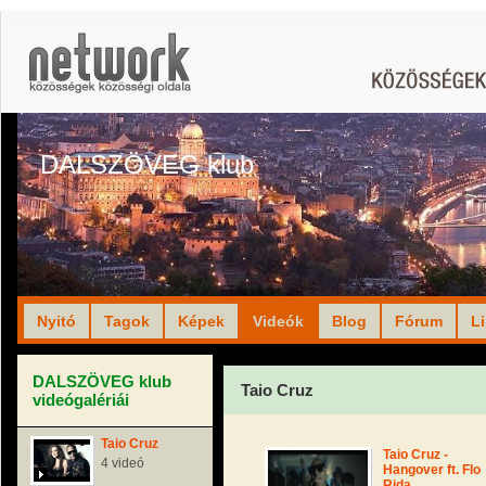
DALSZÖVEG klub
Nyitó
Tagok
Képek
Videók
Blog
Fórum
L
DALSZÖVEG klub
Taio Cruz
videógalériái
Taio Cruz
Taio Cruz -
4 videó
Hangover ft. Flo
Rida