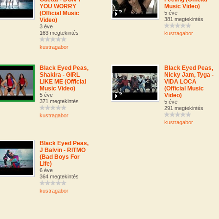
YOU WORRY
Music Video)
(Official Music
5 éve
381 megtekintés
Video)
3 éve
163 megtekintés
kustragabor
kustragabor
Black Eyed Peas,
Black Eyed Peas,
Shakira - GIRL
Nicky Jam, Tyga -
LIKE ME (Official
VIDA LOCA
Music Video)
(Official Music
5 éve
Video)
371 megtekintés
5 éve
291 megtekintés
kustragabor
kustragabor
Black Eyed Peas,
J Balvin - RITMO
(Bad Boys For
Life)
6 éve
364 megtekintés
kustragabor