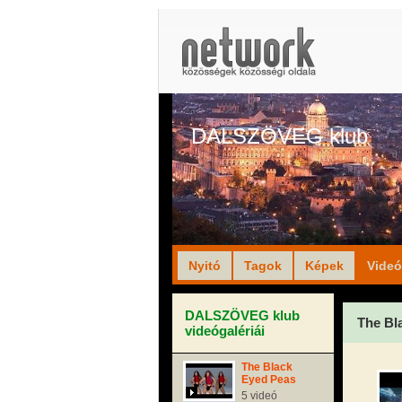
DALSZÖVEG klub
Nyitó
Tagok
Képek
Vide
DALSZÖVEG klub
The Bl
videógalériái
The Black
Eyed Peas
5 videó