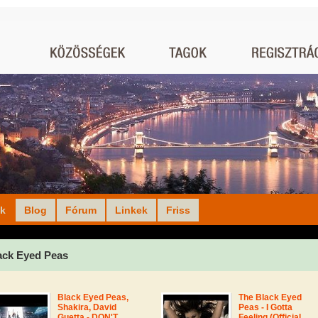
ók
Blog
Fórum
Linkek
Friss
ack Eyed Peas
Black Eyed Peas,
The Black Eyed
Shakira, David
Peas - I Gotta
Guetta - DON'T
Feeling (Official