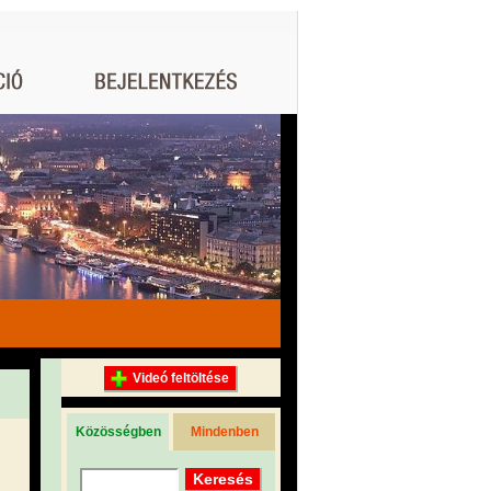
Videó feltöltése
Közösségben
Mindenben