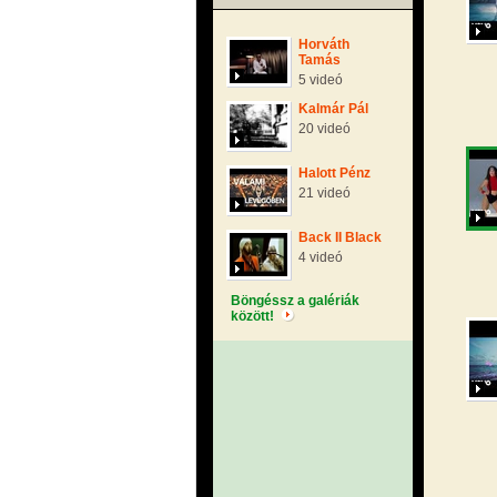
Horváth
Tamás
5 videó
Kalmár Pál
20 videó
Halott Pénz
21 videó
Back II Black
4 videó
Böngéssz a galériák
között!