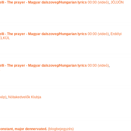
lli - The prayer - Magyar dalszoveg/Hungarian lyrics
00:00 (videó)
,
JÖJJÖN
lli - The prayer - Magyar dalszoveg/Hungarian lyrics
00:00 (videó)
,
Erdélyi
ÉLKÜL
lli - The prayer - Magyar dalszoveg/Hungarian lyrics
00:00 (videó)
,
K
kép)
,
Nótakedvelők Klubja
 constant, major dennervated.
(blogbejegyzés)