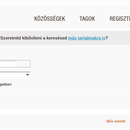
 Szeretnéd kibővíteni a keresésed
más tartalmakra is
?
égekben
Név szerint