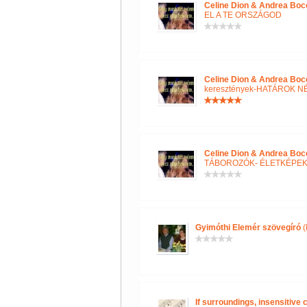
Celine Dion & Andrea Boce
EL A TE ORSZÁGOD
Celine Dion & Andrea Boce
keresztények-HATÁROK N
Celine Dion & Andrea Boce
TÁBOROZÓK- ÉLETKÉPE
Gyimóthi Elemér szövegíró
(
If surroundings, insensitive