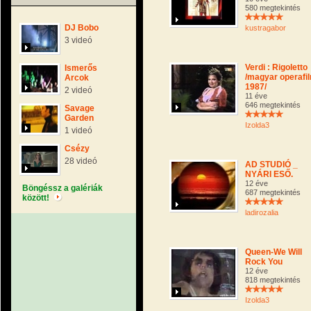
580 megtekintés
DJ Bobo
kustragabor
3 videó
Verdi : Rigoletto
Ismerős
/magyar operafi
Arcok
1987/
2 videó
11 éve
646 megtekintés
Savage
Garden
Izolda3
1 videó
Csézy
28 videó
AD STUDIÓ _
NYÁRI ESŐ.
12 éve
Böngéssz a galériák
687 megtekintés
között!
ladirozalia
Queen-We Will
Rock You
12 éve
818 megtekintés
Izolda3