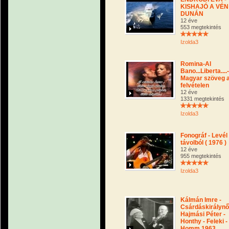
KISHAJÓ A VÉN
DUNÁN
12 éve
553 megtekintés
Izolda3
Romina-Al
Bano...Liberta....-
Magyar szöveg 
felvételen
12 éve
1331 megtekintés
Izolda3
Fonográf - Levél
távolból ( 1976 )
12 éve
955 megtekintés
Izolda3
Kálmán Imre -
Csárdáskirálynő
Hajmási Péter -
Honthy - Feleki -
Homm 1963