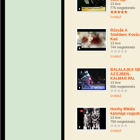
13 éve
775 megtekintés
Izolda3
Rózsák A
Sötétben: Ková
Kati
13 éve
744 megtekintés
Izolda3
BALALAJKA SI
AZ EJBEN -
KALMAR PAL
13 éve
806 megtekintés
Izolda3
Horthy Miklós
katonája vagyok
13 éve
769 megtekintés
Izolda3