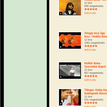
12 éve
946 megtekintés
ladirozalia
Ahogy lesz úgy
lesz - Hollós Ilon
12 éve
1061 megtekintés
ladirozalia
Hollós Ilona -
Szeretlek téged
12 éve
667 megtekintés
ladirozalia
Tilinger Attila-Ha
boldognak látszo
12 éve
531 megtekintés
ladirozalia