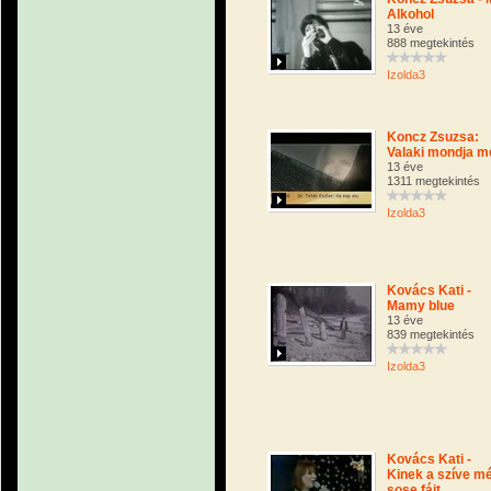
Alkohol
13 éve
888 megtekintés
Izolda3
Koncz Zsuzsa:
Valaki mondja m
13 éve
1311 megtekintés
Izolda3
Kovács Kati -
Mamy blue
13 éve
839 megtekintés
Izolda3
Kovács Kati -
Kinek a szíve m
sose fájt