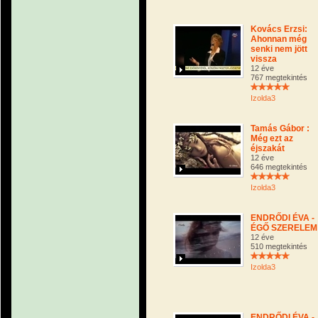
Kovács Erzsi:
Ahonnan még
senki nem jött
vissza
12 éve
767 megtekintés
Izolda3
Tamás Gábor :
Még ezt az
éjszakát
12 éve
646 megtekintés
Izolda3
ENDRŐDI ÉVA -
ÉGŐ SZERELEM
12 éve
510 megtekintés
Izolda3
ENDRŐDI ÉVA -