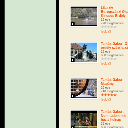
Lilaszív-
Beregszászi Olg
Kincses Erdély
13 éve
770 megtekintés
Izolda3
Tamás Gábor -Ó
erdély szép haz
13 éve
938 megtekintés
Izolda3
Tamás Gábor
Magány.
13 éve
710 megtekintés
Izolda3
Tamás Gábor:
Nem tudom mit
hoz a holnap
13 éve
636 megtekintés