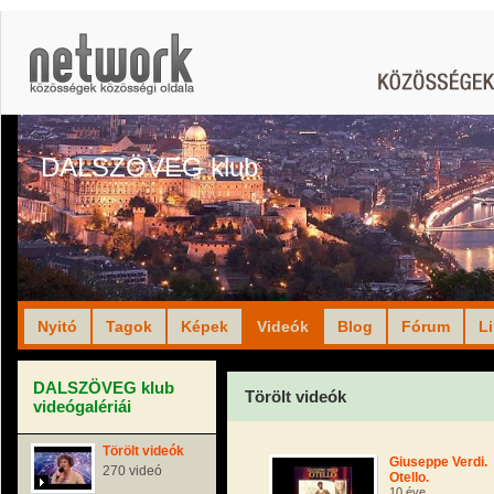
DALSZÖVEG klub
Nyitó
Tagok
Képek
Videók
Blog
Fórum
L
DALSZÖVEG klub
Törölt videók
videógalériái
Törölt videók
Giuseppe Verdi.
270 videó
Otello.
10 éve