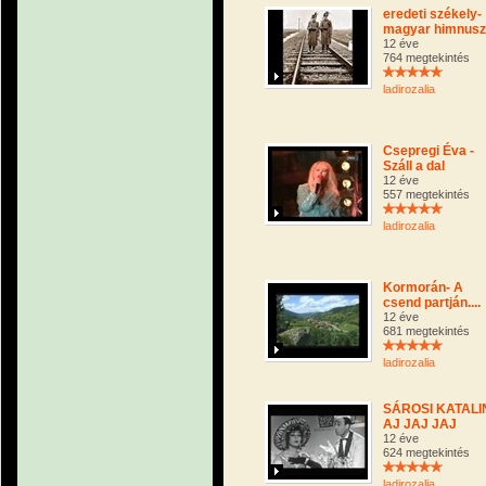
eredeti székely-
magyar himnusz
12 éve
764 megtekintés
ladirozalia
Csepregi Éva -
Száll a dal
12 éve
557 megtekintés
ladirozalia
Kormorán- A
csend partján....
12 éve
681 megtekintés
ladirozalia
SÁROSI KATALIN
AJ JAJ JAJ
12 éve
624 megtekintés
ladirozalia