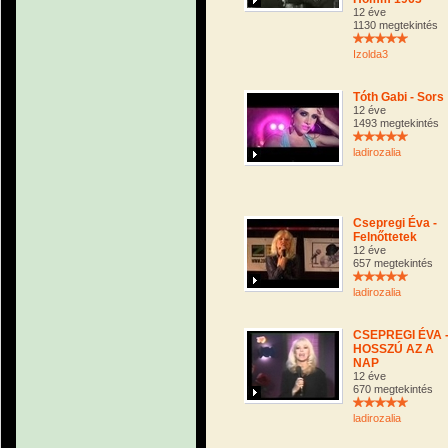
12 éve
1130 megtekintés
Izolda3
Tóth Gabi - Sors
12 éve
1493 megtekintés
ladirozalia
Csepregi Éva -
Felnőttetek
12 éve
657 megtekintés
ladirozalia
CSEPREGI ÉVA 
HOSSZÚ AZ A
NAP
12 éve
670 megtekintés
ladirozalia