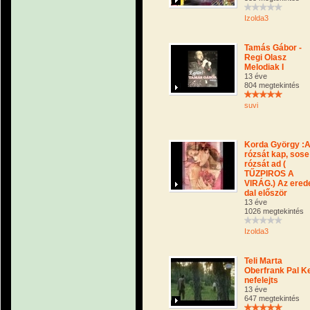
Izolda3
Tamás Gábor -
Regi Olasz
Melodiak I
13 éve
804 megtekintés
suvi
Korda György :A
rózsát kap, sose
rózsát ad (
TŰZPIROS A
VIRÁG.) Az erede
dal először
13 éve
1026 megtekintés
Izolda3
Teli Marta
Oberfrank Pal K
nefelejts
13 éve
647 megtekintés