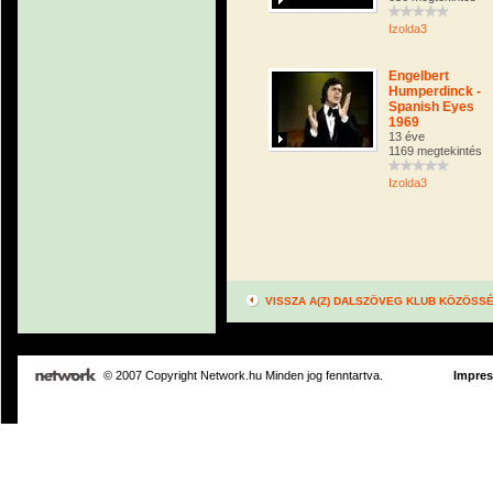
Izolda3
Engelbert
Humperdinck -
Spanish Eyes
1969
13 éve
1169 megtekintés
Izolda3
VISSZA A(Z) DALSZÖVEG KLUB KÖZÖSS
© 2007 Copyright Network.hu Minden jog fenntartva.
Impre