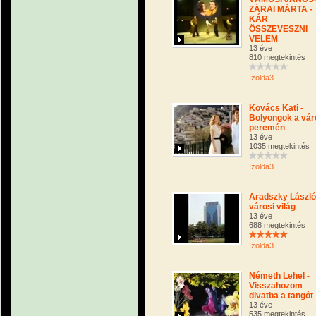
ZÁRAI MÁRTA -
KÁR
ÖSSZEVESZNI
VELEM
13 éve
810 megtekintés
Izolda3
Kovács Kati -
Bolyongok a vár
peremén
13 éve
1035 megtekintés
Izolda3
Aradszky László
városi világ
13 éve
688 megtekintés
Izolda3
Németh Lehel -
Visszahozom
divatba a tangót
13 éve
535 megtekintés