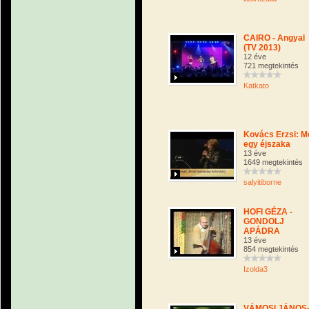
CAIRO - Angyal
(TV 2013)
12 éve
721 megtekintés
Katkato
Kovács Erzsi: M
egy éjszaka
13 éve
1649 megtekintés
salyitiborne
HOFI GÉZA -
GONDOLJ
APÁDRA
13 éve
854 megtekintés
Izolda3
VÁMOSI JÁNOS