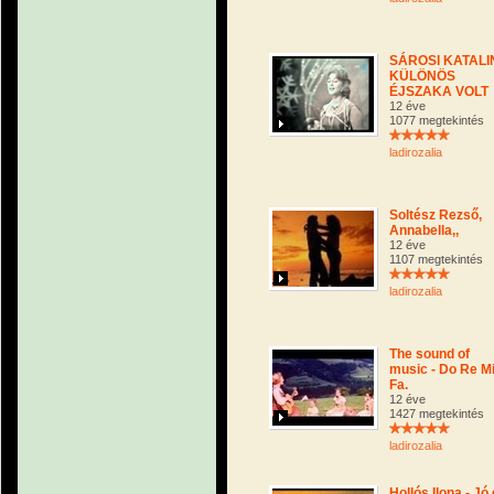
SÁROSI KATALIN
KÜLÖNÖS
ÉJSZAKA VOLT
12 éve
1077 megtekintés
ladirozalia
Soltész Rezső,
Annabella,,
12 éve
1107 megtekintés
ladirozalia
The sound of
music - Do Re M
Fa.
12 éve
1427 megtekintés
ladirozalia
Hollós Ilona - Jó 