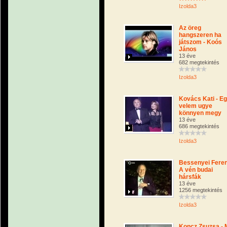
Izolda3
Az öreg
hangszeren ha
játszom - Koós
János
13 éve
682 megtekintés
Izolda3
Kovács Kati - Eg
velem ugye
könnyen megy
13 éve
686 megtekintés
Izolda3
Bessenyei Fere
A vén budai
hársfák
13 éve
1256 megtekintés
Izolda3
Koncz Zsuzsa - 