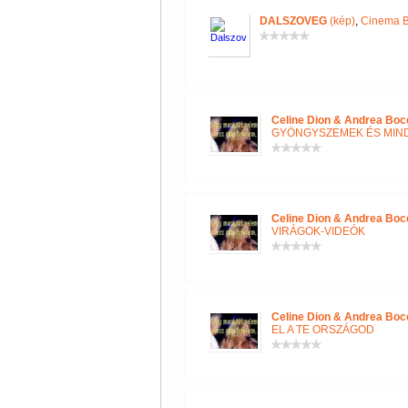
DALSZOVEG
(kép)
,
Cinema B
Celine Dion & Andrea Boce
GYÖNGYSZEMEK ÉS MIN
Celine Dion & Andrea Boce
VIRÁGOK-VIDEÓK
Celine Dion & Andrea Boce
EL A TE ORSZÁGOD