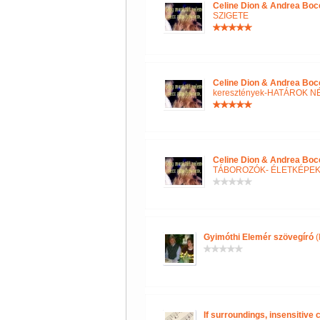
Celine Dion & Andrea Boce
SZIGETE
Celine Dion & Andrea Boce
keresztények-HATÁROK N
Celine Dion & Andrea Boce
TÁBOROZÓK- ÉLETKÉPE
Gyimóthi Elemér szövegíró
(
If surroundings, insensitive