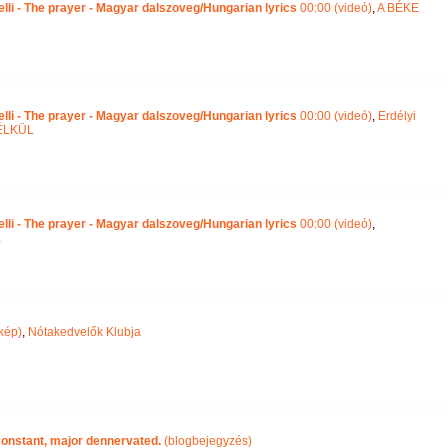
lli - The prayer - Magyar dalszoveg/Hungarian lyrics
00:00 (videó)
,
A BÉKE
lli - The prayer - Magyar dalszoveg/Hungarian lyrics
00:00 (videó)
,
Erdélyi
ÉLKÜL
lli - The prayer - Magyar dalszoveg/Hungarian lyrics
00:00 (videó)
,
K
kép)
,
Nótakedvelők Klubja
 constant, major dennervated.
(blogbejegyzés)