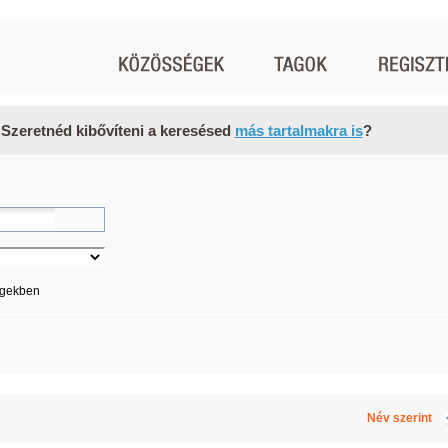
 Szeretnéd kibővíteni a keresésed
más tartalmakra is
?
égekben
Név szerint