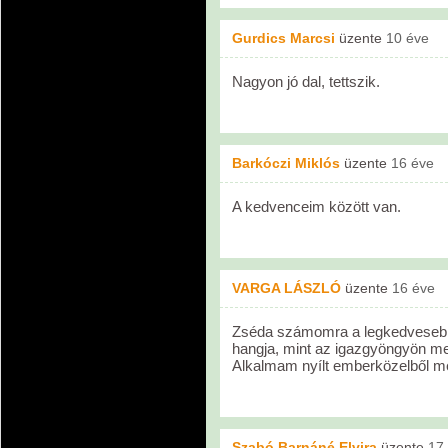
Gurdics Marcsi
üzente
10 éve
Nagyon jó dal, tettszik.
Barkóczi Miklós
üzente
16 éve
A kedvenceim között van.
VARGA LÁSZLÓ
üzente
16 éve
Zséda számomra a legkedvesebb
hangja, mint az igazgyöngyön me
Alkalmam nyílt emberközelből 
Szabó Barnáné Elvira
üzente
17