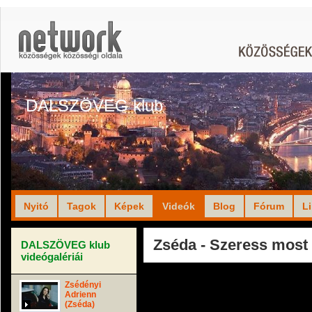
DALSZÖVEG klub
Nyitó
Tagok
Képek
Videók
Blog
Fórum
L
Zséda - Szeress most
DALSZÖVEG klub
videógalériái
Zsédényi
Adrienn
(Zséda)