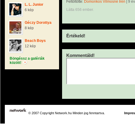
Feltöltötte:
Domonkos Vilmosné Irén
|
9 é
L. L. Junior
Látta 656 ember.
6 kép
Géczy Dorottya
8 kép
Értékeld!
Beach Boys
12 kép
Kommentáld!
Böngéssz a galériák
között!
© 2007 Copyright Network.hu Minden jog fenntartva.
Impre