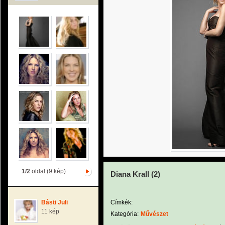
1/2
oldal (9 kép)
Diana Krall (2)
Básti Juli
Címkék:
11 kép
Kategória:
Művészet