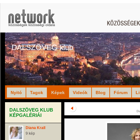
DALSZÖVEG klub
Nyitó
Tagok
Képek
Videók
Blog
Fórum
L
DALSZÖVEG KLUB
Di
KÉPGALÉRIÁI
Diana Krall
9 kép