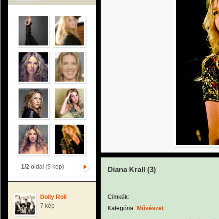
1/2
oldal (9 kép)
Diana Krall (3)
Dolly Roll
Címkék:
7 kép
Kategória:
Művészet