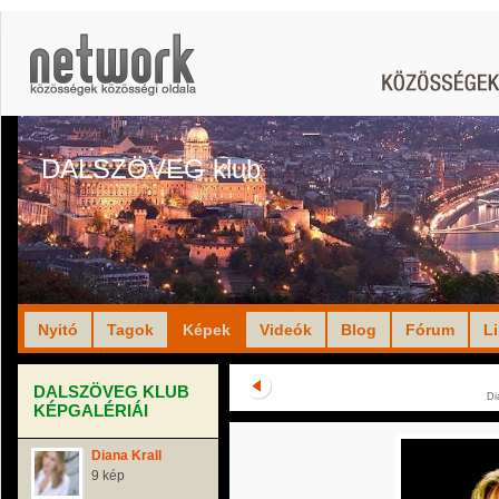
DALSZÖVEG klub
Nyitó
Tagok
Képek
Videók
Blog
Fórum
L
DALSZÖVEG KLUB
Di
KÉPGALÉRIÁI
Diana Krall
9 kép