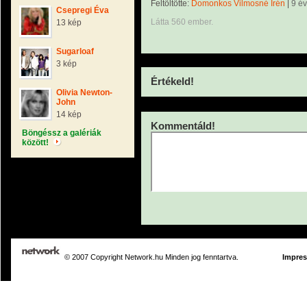
Feltöltötte:
Domonkos Vilmosné Irén
|
9 é
Csepregi Éva
Látta 560 ember.
13 kép
Sugarloaf
3 kép
Értékeld!
Olivia Newton-
John
14 kép
Kommentáld!
Böngéssz a galériák
között!
© 2007 Copyright Network.hu Minden jog fenntartva.
Impre