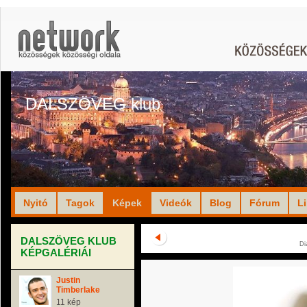
DALSZÖVEG klub
Nyitó
Tagok
Képek
Videók
Blog
Fórum
L
DALSZÖVEG KLUB
Di
KÉPGALÉRIÁI
Justin
Timberlake
11 kép