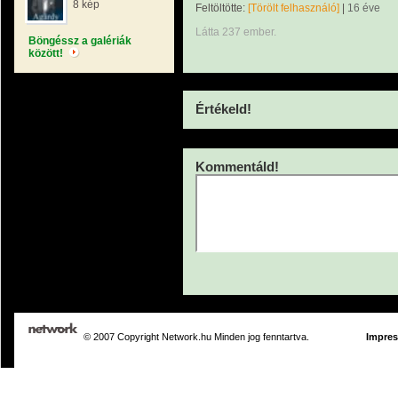
8 kép
Feltöltötte:
[Törölt felhasználó]
|
16 éve
Látta 237 ember.
Böngéssz a galériák
között!
Értékeld!
Kommentáld!
© 2007 Copyright Network.hu Minden jog fenntartva.
Impre