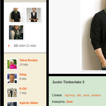
2/2
oldal (11 kép)
Tolvai Renáta
10 kép
Sting
8 kép
Justin Timberlake 3
R-GO
7 kép
Címkék:
hip-hop
r&b
zene
énekes
Kategória:
Zene
Agárdy Gábor