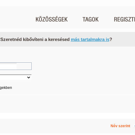
 Szeretnéd kibővíteni a keresésed
más tartalmakra is
?
égekben
Név szerint