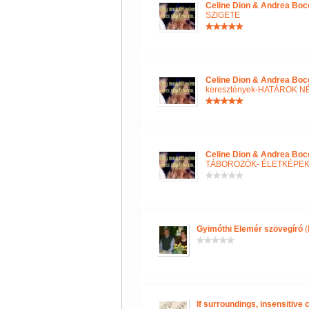
Celine Dion & Andrea Boce
SZIGETE
Celine Dion & Andrea Boce
keresztények-HATÁROK N
Celine Dion & Andrea Boce
TÁBOROZÓK- ÉLETKÉPE
Gyimóthi Elemér szövegíró
(
If surroundings, insensitive