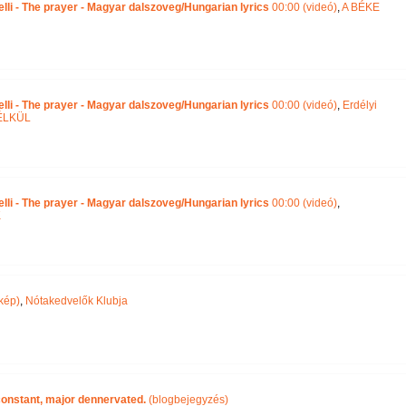
lli - The prayer - Magyar dalszoveg/Hungarian lyrics
00:00 (videó)
,
A BÉKE
lli - The prayer - Magyar dalszoveg/Hungarian lyrics
00:00 (videó)
,
Erdélyi
ÉLKÜL
lli - The prayer - Magyar dalszoveg/Hungarian lyrics
00:00 (videó)
,
K
kép)
,
Nótakedvelők Klubja
 constant, major dennervated.
(blogbejegyzés)