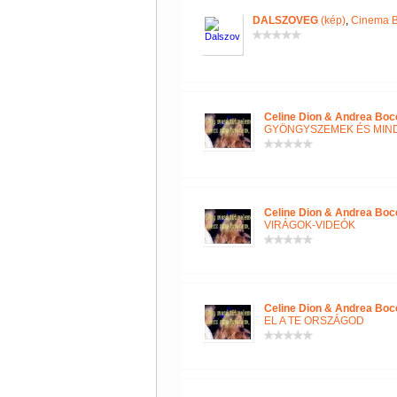
DALSZOVEG
(kép)
,
Cinema B
Celine Dion & Andrea Boce
GYÖNGYSZEMEK ÉS MIN
Celine Dion & Andrea Boce
VIRÁGOK-VIDEÓK
Celine Dion & Andrea Boce
EL A TE ORSZÁGOD