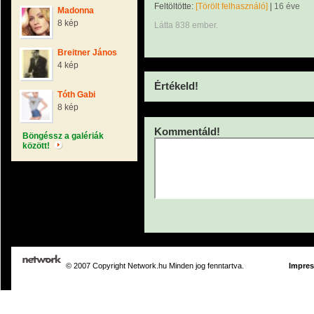
Feltöltötte:
[Törölt felhasználó]
|
16 éve
Madonna
8 kép
Látta 838 ember.
Breitner János
4 kép
Értékeld!
Tóth Gabi
8 kép
Kommentáld!
Böngéssz a galériák
között!
© 2007 Copyright Network.hu Minden jog fenntartva.
Impre