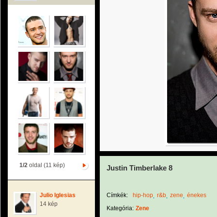
1/2
oldal (11 kép)
Justin Timberlake 8
Julio Iglesias
Címkék:
hip-hop
r&b
zene
énekes
14 kép
Kategória:
Zene