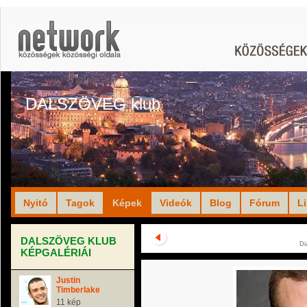
DALSZÖVEG klub
Nyitó
Tagok
Képek
Videók
Blog
Fórum
L
DALSZÖVEG KLUB
Di
KÉPGALÉRIÁI
Justin
Timberlake
11 kép