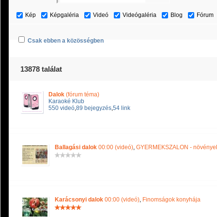
Kép
Képgaléria
Videó
Videógaléria
Blog
Fórum
Csak ebben a közösségben
13878 találat
Dalok
(fórum téma)
Karaoké Klub
550 videó
,
89 bejegyzés
,
54 link
Ballagási dalok
00:00 (videó)
,
GYERMEKSZALON - növények 
Karácsonyi dalok
00:00 (videó)
,
Finomságok konyhája