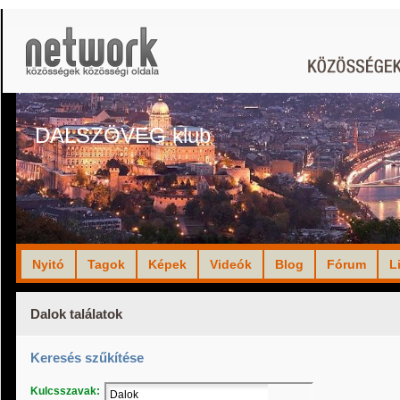
DALSZÖVEG klub
Nyitó
Tagok
Képek
Videók
Blog
Fórum
L
Dalok találatok
Keresés szűkítése
Kulcsszavak: