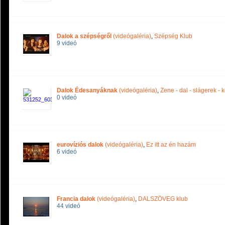
Dalok a szépségről
(videógaléria)
,
Szépség Klub
9 videó
Dalok Édesanyáknak
(videógaléria)
,
Zene - dal - slágerek - 
0 videó
eurovíziós dalok
(videógaléria)
,
Ez itt az én hazám
6 videó
Francia dalok
(videógaléria)
,
DALSZÖVEG klub
44 videó