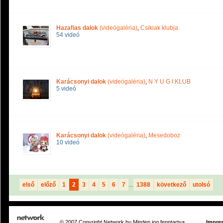
Hazafias dalok
(videógaléria)
,
Csikiak klubja
54 videó
Karácsonyi dalok
(videógaléria)
,
N Y U G I KLUB
5 videó
Karácsonyi dalok
(videógaléria)
,
Mesedoboz
10 videó
első
előző
1
2
3
4
5
6
7
...
1388
következő
utolsó
© 2007 Copyright Network.hu Minden jog fenntartva.
Impre