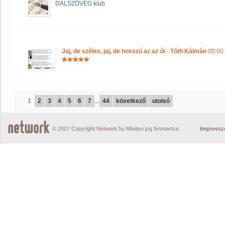
DALSZÖVEG klub
Jaj, de széles, jaj, de hosszú az az út - Tóth Kálmán
00:00 
1
2
3
4
5
6
7
...
44
következő
utolsó
© 2007 Copyright Network.hu Minden jog fenntartva.
Impress