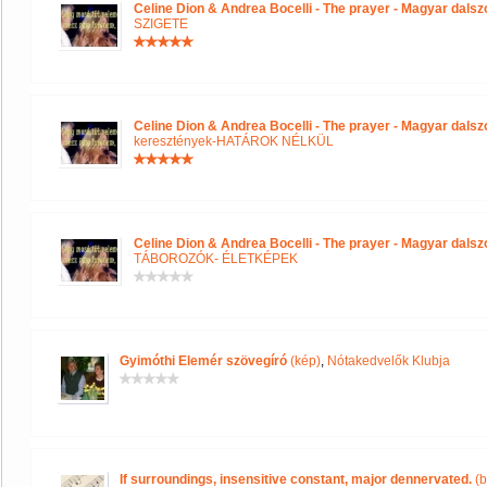
Celine Dion & Andrea Bocelli - The prayer - Magyar dals
SZIGETE
Celine Dion & Andrea Bocelli - The prayer - Magyar dals
keresztények-HATÁROK NÉLKÜL
Celine Dion & Andrea Bocelli - The prayer - Magyar dals
TÁBOROZÓK- ÉLETKÉPEK
Gyimóthi Elemér szövegíró
(kép)
,
Nótakedvelők Klubja
If surroundings, insensitive constant, major dennervated.
(