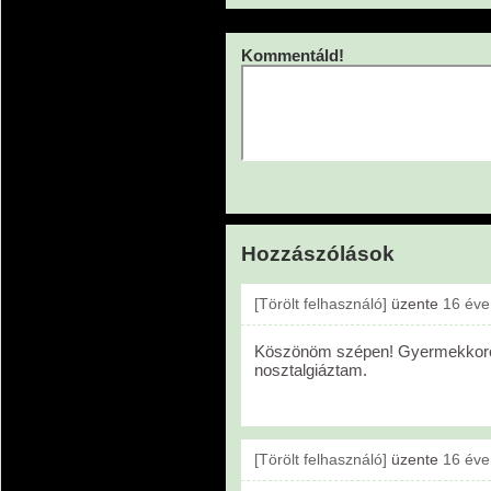
Kommentáld!
Hozzászólások
[Törölt felhasználó]
üzente
16 éve
Köszönöm szépen! Gyermekkorom
nosztalgiáztam.
[Törölt felhasználó]
üzente
16 éve