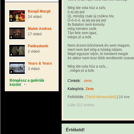
Még ide-oda húz a szív,
Bangó Margit
ó ej-jej-jej!
Új, mindig csak új csókra hív,
24 videó
Ó-ó-ó-ó, ej-jej-jej-jej-jej!
Ily fiatalon nem komoly
Malek Andrea
még minden csók.
Tán fele sem igaz,
17 videó
mégis jó a bók.
Nem érzem bűnösnek én sem magam,
Patikadomb
mert nem tart sírig a hűség nálam,
2 videó
Majd egyszer eljön, ki mindent megér
és akkor nem lesz több rendbontó szava
Years & Years
Még ide-oda húz a szív,...
3 videó
...mégis jó a bók.
Böngéssz a galériák
Címkék:
zene
között!
Kategória:
Zene
Feltöltötte:
[Törölt felhasználó]
|
16 éve
Látta 322 ember.
Értékeld!