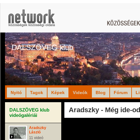
DALSZÖVEG klub
Nyitó
Tagok
Képek
Videók
Blog
Fórum
L
Aradszky - Még ide-od
DALSZÖVEG klub
videógalériái
Aradszky
László
11 videó