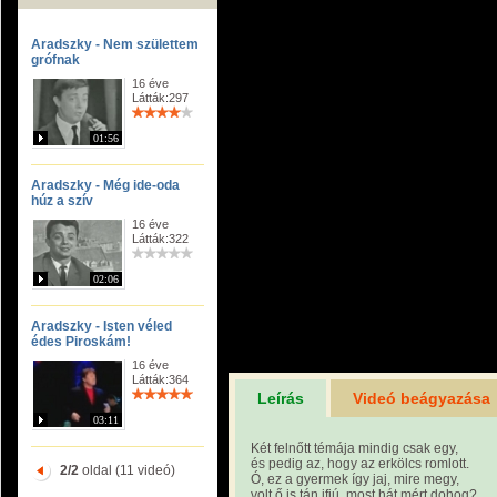
Aradszky - Nem születtem
grófnak
16 éve
Látták:297
01:56
Aradszky - Még ide-oda
húz a szív
16 éve
Látták:322
02:06
Aradszky - Isten véled
édes Piroskám!
16 éve
Látták:364
Leírás
Videó beágyazása
03:11
Két felnőtt témája mindig csak egy,
és pedig az, hogy az erkölcs romlott.
2/2
oldal (11 videó)
Ó, ez a gyermek így jaj, mire megy,
volt ő is tán ifjú, most hát mért dohog?