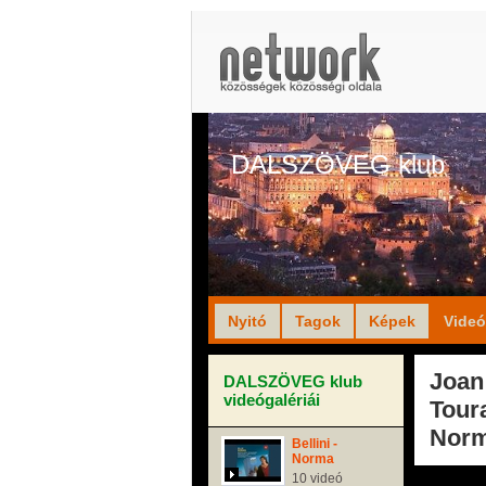
DALSZÖVEG klub
Nyitó
Tagok
Képek
Vide
Joan
DALSZÖVEG klub
videógalériái
Tour
Norm
Bellini -
Norma
10 videó