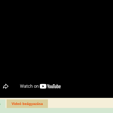
s
Videó beágyazása