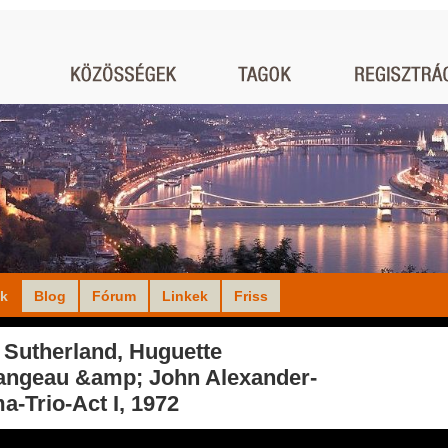
ók
Blog
Fórum
Linkek
Friss
 Sutherland, Huguette
angeau &amp; John Alexander-
a-Trio-Act I, 1972