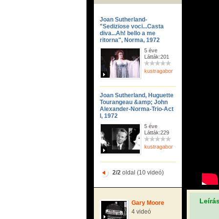
Joan Sutherland-
"Sedizïose voci...Casta
diva...Ah! bello a me
ritorna", Norma, 1972
5 éve
Látták:201
kustragabor
Joan Sutherland, Huguette
Tourangeau &amp; John
Alexander-Norma-Trio-Act
I, 1972
5 éve
Látták:229
kustragabor
2/2
oldal (10 videó)
Leírá
Gary Moore
4 videó