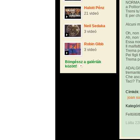
NORMA
a Pollio
Halott Pénz
Tremi tu
21 videó
E per ch
Alcuni m
Neil Sedaka
3 videó
Oh, non 
Ah, non 
Essa non
Robin Gibb
Il malfatt
3 videó
Trema pe
Pei figli 
Trema pe
Böngéssz a galériák
között!
ADALGI
tremant
Che asco
Taci? T'
Címkék:
joan su
Kategóri
Feltöltöt
Látta 22