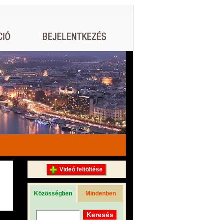
Videó feltöltése
Közösségben
Mindenben