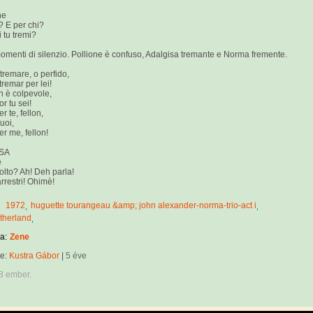
ne
? E per chi?
i tu tremi?
omenti di silenzio. Pollione è confuso, Adalgisa tremante e Norma fremente.
tremare, o perfido,
tremar per lei!
 è colpevole,
or tu sei!
r te, fellon,
tuoi,
r me, fellon!
SA
e
lto? Ah! Deh parla!
arrestri! Ohimè!
1972
huguette tourangeau &amp; john alexander-norma-trio-act i
therland
a:
Zene
te:
Kustra Gábor
|
5 éve
8 ember.