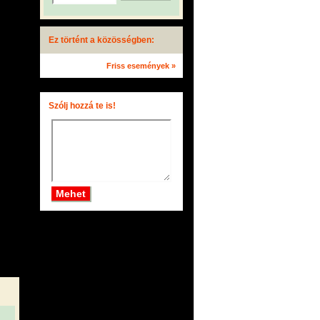
Ez történt a közösségben:
Friss események »
Szólj hozzá te is!