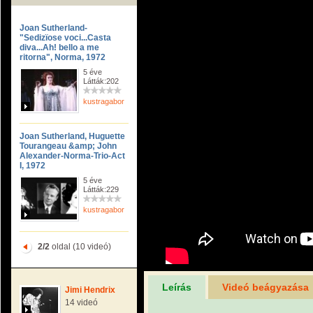
Joan Sutherland-
"Sedizïose voci...Casta
diva...Ah! bello a me
ritorna", Norma, 1972
5 éve
Látták:202
kustragabor
Joan Sutherland, Huguette
Tourangeau &amp; John
Alexander-Norma-Trio-Act
I, 1972
5 éve
Látták:229
kustragabor
2/2
oldal (10 videó)
Leírás
Videó beágyazása
Jimi Hendrix
14 videó