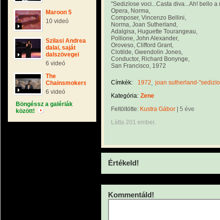
"Sedizïose voci...Casta diva...Ah! bello a 
Opera, Norma,
Maroon 5
Composer, Vincenzo Bellini,
10 videó
Norma, Joan Sutherland,
Adalgisa, Huguette Tourangeau,
Pollione, John Alexander,
Szilasi Andrea
Oroveso, Clifford Grant,
dalai, saját
Clotilde, Gwendolin Jones,
dalszövegei
Conductor, Richard Bonynge,
6 videó
San Francisco, 1972
The
Címkék:
1972
joan sutherland-"sedizïos
Chainsmokers
6 videó
Kategória:
Zene
Böngéssz a galériák
Feltöltötte:
Kustra Gábor
|
5 éve
között!
Látta 201 ember.
Értékeld!
Kommentáld!