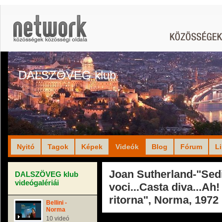
DALSZÖVEG klub
Nyitó
Tagok
Képek
Videók
Blog
Fórum
L
Joan Sutherland-"Sed
DALSZÖVEG klub
videógalériái
voci...Casta diva...Ah!
ritorna", Norma, 1972
Bellini -
Norma
10 videó