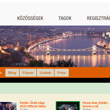
ók
Blog
Fórum
Linkek
Friss
Emilio -Őrült vágy
Fiesta feat. Emilio -
2015 Official Video
Szeret a nő
11 éve
16 éve