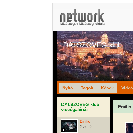
DALSZÖVEG klub
Nyitó
Tagok
Képek
Vide
DALSZÖVEG klub
Emilio
videógalériái
Emilio
2 videó