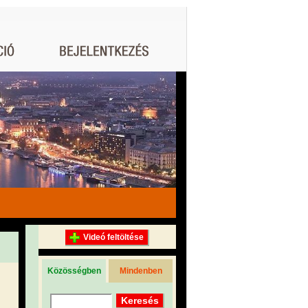
Videó feltöltése
Közösségben
Mindenben