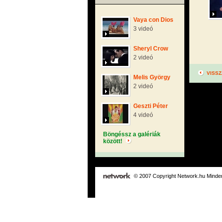
Vaya con Dios
3 videó
Sheryl Crow
2 videó
VISSZ
Melis György
2 videó
Geszti Péter
4 videó
Böngéssz a galériák
között!
© 2007 Copyright Network.hu Minden 