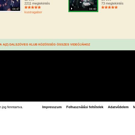
2211 megtekintés
73 megtekintés
04:47
04:40
kustragabor
A A(Z) DALSZÖVEG KLUB KÖZÖSSÉG ÖSSZES VIDEÓJÁHOZ
jog fenntartva.
Impresszum
Felhasználási feltételek
Adatvédelem
M