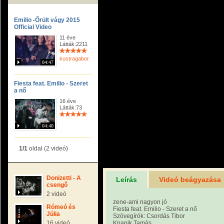
Emilio -Őrült vágy 2015
Official Video
11 éve
Látták:2211
kustragabor
04:47
Fiesta feat. Emilio - Szeret
a nő
16 éve
Látták:73
04:40
1/1
oldal (2 videó)
Donizetti - A
Leírás
Videó beágyazása
csengő
2 videó
zene-ami nagyon jó
Rómeó és
Fiesta feat. Emilio - Szeret a nő
Júlia
Szövegírók: Csordás Tibor
16 videó
Knapik Tamás