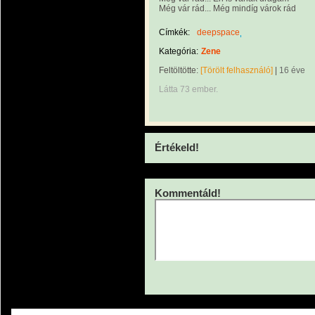
Még vár rád... Még mindíg várok rád
Címkék:
deepspace
Kategória:
Zene
Feltöltötte:
[Törölt felhasználó]
|
16 éve
Látta 73 ember.
Értékeld!
Kommentáld!