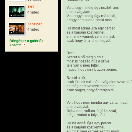
TNT
Valahogy mindig úgy néztél rám,
amire vágytam.
4 videó
Valahogy mindig úgy csókoltál,
ahogy nem tudna senki más.
Zanzibar
Ha most adnál újra egy percet
4 videó
és a karjaim közt lennél,
én nem kívánnék semmi mást,
csak hogy újra itthon legyél.
Böngéssz a galériák
között!
Ref.:
Szeret a nő még hidd el,
most is hozzád húz a szíve,
tele van ő még hittel,
hagyd, hogy újra bízzon benne.
Szeret a nő,
csak túl sok volt már a végtelen szavakbó
de még nem veszett minden el,
csak hagyd, hogy ébredjen fel.
Volt, hogy nem mindig úgy vártam rád,
amire vágytál.
Néha nem voltam túl jó hozzád,
mégis vártad a folytatást.
De ha adnál újra egy percet
és a karjaim közt lennél,
én most sem kérnék semmi mást,