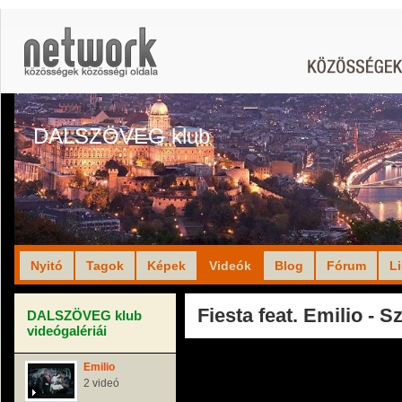
DALSZÖVEG klub
Nyitó
Tagok
Képek
Videók
Blog
Fórum
L
Fiesta feat. Emilio - S
DALSZÖVEG klub
videógalériái
Emilio
2 videó