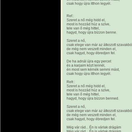
csak hogy újra itthon legyél.
Ref.:
Szeret a nő még hidd el,
most is hozzád húz a szíve,
tele van ő még hittel,
hagyd, hogy újra bízzon benne.
Szeret a nő,
csak elege van már az átkozott szavakbó
de még nem veszett minden el,
csak hagyd, hogy ébredjen fel.
De ha adnál újra egy percet
és a karjaim közt lennél,
én most sem kérnék semmi mást,
csak hogy újra itthon legyél.
Refr.:
Szeret a nő még hidd el,
most is hozzád húz a szíve,
tele van ő még hittel,
hagyd, hogy újra bízzon benned.
Szeret a nő,
csak elege van már az átkozott szavakbó
de még nem veszett minden el,
csak hagyd, hogy ébredjen fel.
Még vár rád... Én is várlak drágám
Még vár rád... Én is várlak drágám