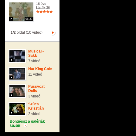
16 éve
Látták:36
06:27
1/2
oldal (10 videó)
Musical -
Sakk
7 videó
Nat King Cole
11 videó
Pussycat
Dolls
3 videó
Szűcs
Krisztián
2 videó
Böngéssz a galériák
között!