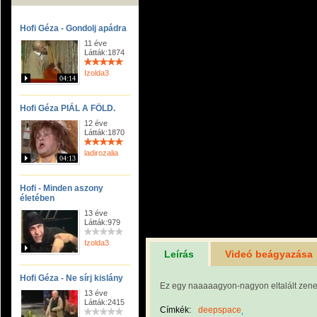
Hofi Géza - Gondolj apádra
11 éve
Látták:1874
Izolda3
04:14
Hofi Géza PIÁL A FÖLD.
12 éve
Látták:1870
ladirozalia
04:13
Hofi - Minden aszony
életében
13 éve
Látták:979
Izolda3
Leírás
Videó beágyazása
Hofi Géza - Ne sírj kislány
Ez egy naaaaagyon-nagyon eltalált zene-
13 éve
Látták:2415
Címkék:
deepspace