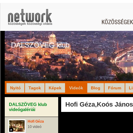
DALSZÖVEG klub
Nyitó
Tagok
Képek
Videók
Blog
Fórum
L
Hofi Géza,Koós János
DALSZÖVEG klub
videógalériái
Hofi Géza
10 videó