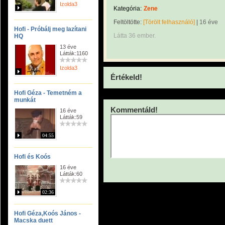
Izolda3
Kategória:
Zene
Feltöltötte:
[Törölt felhasználó]
|
16 éve
Hofi - Próbálj meg lazítani
Látta 36 ember.
HQ
13 éve
Látták:1160
Izolda3
Értékeld!
Hofi Géza - Temetném a
munkát
Kommentáld!
16 éve
Látták:59
04:55
Hofi és Koós
16 éve
Látták:60
02:36
Hofi Géza,Koós János -
Macska duett