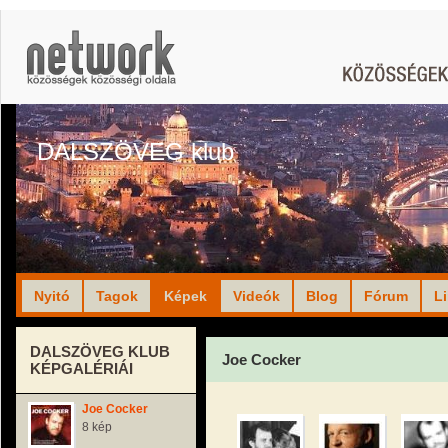
DALSZÖVEG klub
Nyitó
Tagok
Képek
Videók
Blog
Fórum
L
DALSZÖVEG KLUB
Joe Cocker
KÉPGALÉRIÁI
Joe Cocker
8 kép