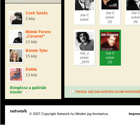
Cseh Tamás
Joe C
Joe 
Joe C
ocker
ocker
2 kép
ocker
(2)
(4)
Molnár Ferenc
„Caramel”
12 kép
Bonnie Tyler
Joe_c
Joe C
15 kép
ocker
ocker
_1970
(3)
Dalida
13 kép
Böngéssz a galériák
között!
VISSZA A(Z) DALSZÖVEG KLUB KÖZÖSS
© 2007 Copyright Network.hu Minden jog fenntartva.
Impre