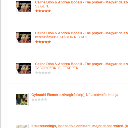
Celine Dion & Andrea Bocelli - The prayer - Magyar dals
SZIGETE
Celine Dion & Andrea Bocelli - The prayer - Magyar dals
keresztények-HATÁROK NÉLKÜL
Celine Dion & Andrea Bocelli - The prayer - Magyar dals
TÁBOROZÓK- ÉLETKÉPEK
Gyimóthi Elemér szövegíró
(kép)
,
Nótakedvelők Klubja
If surroundings, insensitive constant, major dennervated.
(