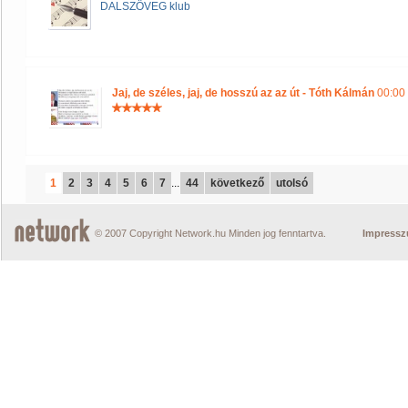
DALSZÖVEG klub
Jaj, de széles, jaj, de hosszú az az út - Tóth Kálmán
00:00 
1
2
3
4
5
6
7
...
44
következő
utolsó
© 2007 Copyright Network.hu Minden jog fenntartva.
Impress