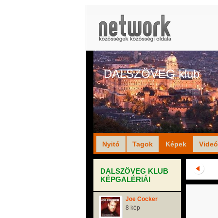
DALSZÖVEG klub
Nyitó
Tagok
Képek
Vide
DALSZÖVEG KLUB
KÉPGALÉRIÁI
Joe Cocker
8 kép