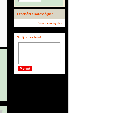
Ez történt a közösségben:
Friss események »
Szólj hozzá te is!