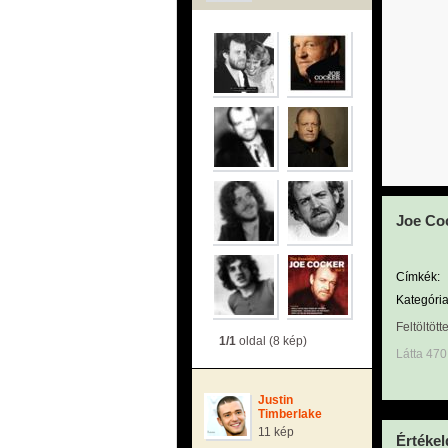
Joe Coc
Címkék:
Kategória
Feltöltött
1/1
oldal (8 kép)
Látta 470
Justin
Timberlake
11 kép
Értékel