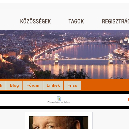
ók
Blog
Fórum
Linkek
Friss
Diavetítés indítása