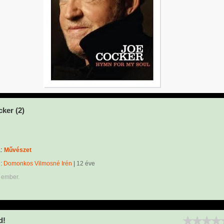
ker (2)
:
Művészet
e:
Domonkos Vilmosné Irén
|
12 éve
 ember.
d!