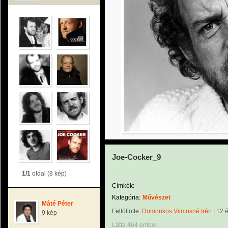
Joe-Cocker_9
1/1
oldal (8 kép)
Címkék:
Kategória:
Művészet
Máté Péter
Feltöltötte:
Domonkos Vilmosné Irén
|
12 
9 kép
Látta 464 ember.