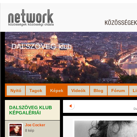
DALSZÖVEG klub
Nyitó
Tagok
Képek
Videók
Blog
Fórum
L
DALSZÖVEG KLUB
Di
KÉPGALÉRIÁI
Joe Cocker
8 kép