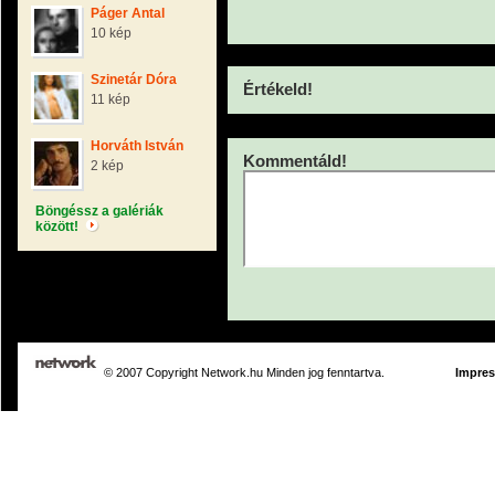
Páger Antal
10 kép
Szinetár Dóra
Értékeld!
11 kép
Horváth István
Kommentáld!
2 kép
Böngéssz a galériák
között!
© 2007 Copyright Network.hu Minden jog fenntartva.
Impre