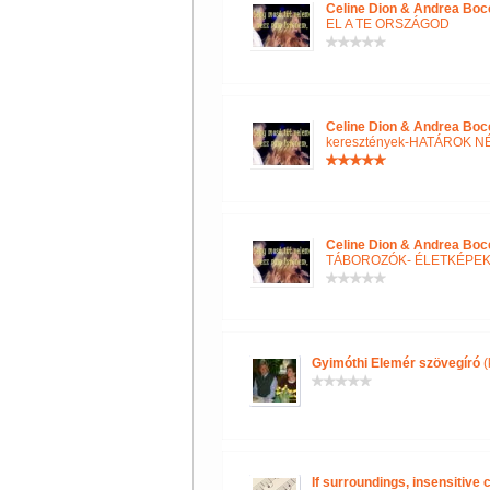
Celine Dion & Andrea Boce
EL A TE ORSZÁGOD
Celine Dion & Andrea Boce
keresztények-HATÁROK N
Celine Dion & Andrea Boce
TÁBOROZÓK- ÉLETKÉPE
Gyimóthi Elemér szövegíró
(
If surroundings, insensitive