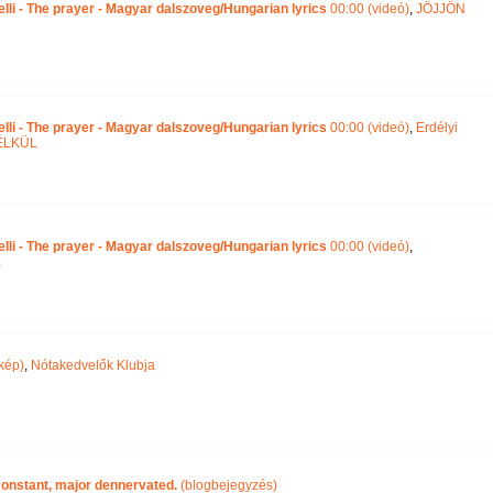
lli - The prayer - Magyar dalszoveg/Hungarian lyrics
00:00 (videó)
,
JÖJJÖN
lli - The prayer - Magyar dalszoveg/Hungarian lyrics
00:00 (videó)
,
Erdélyi
ÉLKÜL
lli - The prayer - Magyar dalszoveg/Hungarian lyrics
00:00 (videó)
,
K
kép)
,
Nótakedvelők Klubja
 constant, major dennervated.
(blogbejegyzés)