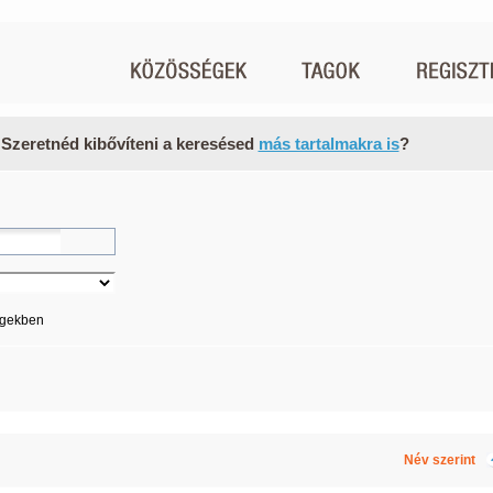
 Szeretnéd kibővíteni a keresésed
más tartalmakra is
?
égekben
Név szerint