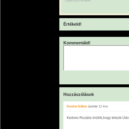
Látta 820 ember.
Értékeld!
Kommentáld!
Hozzászólások
Kustra Gábor
üzente
12 éve
Kedves Rozália örülök,hogy tetszik.Üdv