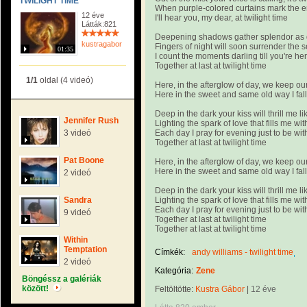
TWILIGHT TIME
When purple-colored curtains mark the e
12 éve
I'll hear you, my dear, at twilight time
Látták:821
Deepening shadows gather splendor as 
kustragabor
Fingers of night will soon surrender the s
01:35
I count the moments darling till you're he
Together at last at twilight time
1/1
oldal (4 videó)
Here, in the afterglow of day, we keep o
Here in the sweet and same old way I fall 
Deep in the dark your kiss will thrill me li
Jennifer Rush
Lighting the spark of love that fills me w
3 videó
Each day I pray for evening just to be wit
Together at last at twilight time
Pat Boone
Here, in the afterglow of day, we keep o
Here in the sweet and same old way I fall 
2 videó
Deep in the dark your kiss will thrill me li
Sandra
Lighting the spark of love that fills me w
Each day I pray for evening just to be wit
9 videó
Together at last at twilight time
Together at last at twilight time
Within
Temptation
Címkék:
andy williams - twilight time
2 videó
Kategória:
Zene
Böngéssz a galériák
között!
Feltöltötte:
Kustra Gábor
|
12 éve