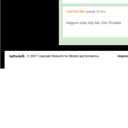
Ládi Rozália
üzente
12 éve
Nagyon szép régi dal. Üdv. Rozália.
© 2007 Copyright Network.hu Minden jog fenntartva.
Impre