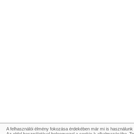
A felhasználói élmény fokozása érdekében már mi is használunk 
Az oldal használatával beleegyezel a cookie-k alkalmazásába. To