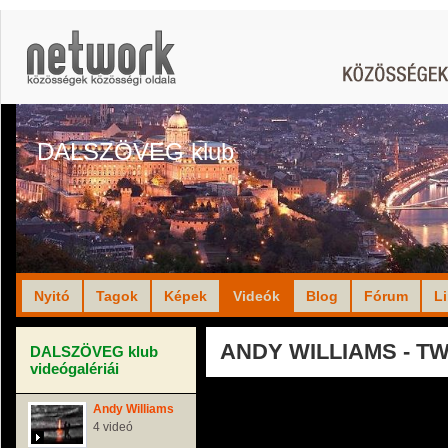
DALSZÖVEG klub
Nyitó
Tagok
Képek
Videók
Blog
Fórum
L
ANDY WILLIAMS - TW
DALSZÖVEG klub
videógalériái
Andy Williams
4 videó