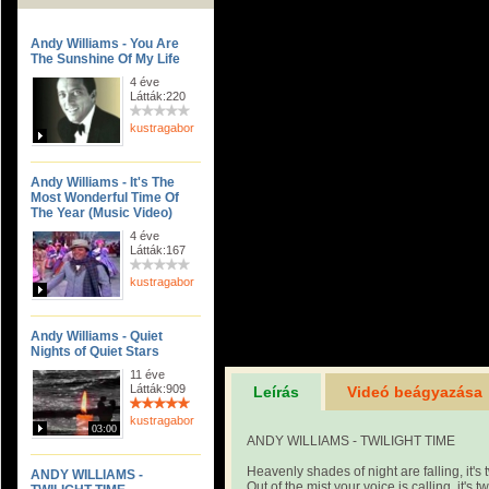
Andy Williams - You Are
The Sunshine Of My Life
4 éve
Látták:220
kustragabor
Andy Williams - It's The
Most Wonderful Time Of
The Year (Music Video)
4 éve
Látták:167
kustragabor
Andy Williams - Quiet
Nights of Quiet Stars
11 éve
Látták:909
Leírás
Videó beágyazása
kustragabor
03:00
ANDY WILLIAMS - TWILIGHT TIME
Heavenly shades of night are falling, it's t
ANDY WILLIAMS -
Out of the mist your voice is calling, it's tw